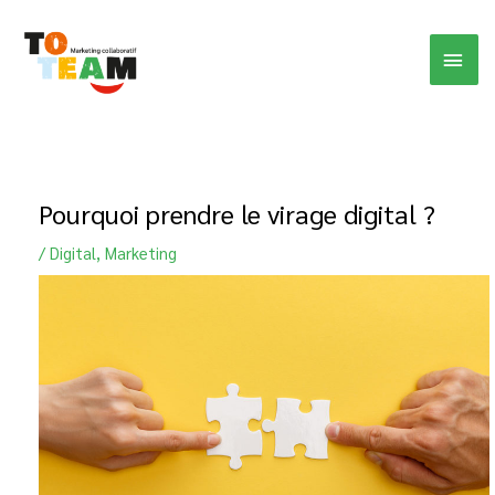
Aller
MEN
au
contenu
PRIN
Pourquoi prendre le virage digital ?
/
Digital
,
Marketing