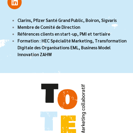
i
n
k
Clarins, Pfizer Santé Grand Public, Boiron, Sigvaris
e
Membre de Comité de Direction
d
Références clients en start-up, PMI et tertiaire
i
Formation : HEC Spécialité Marketing, Transformation
n
Digitale des Organisations EML, Business Model
Innovation ZAHW