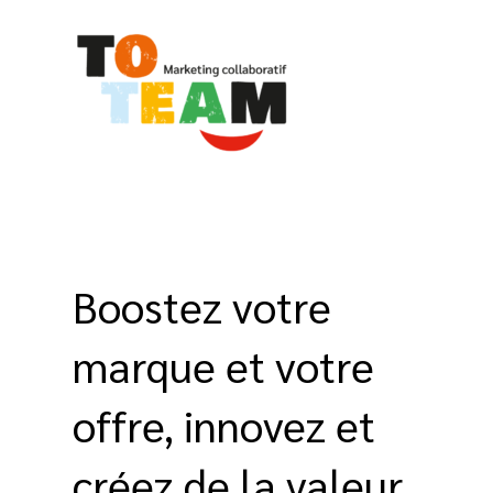
Aller
au
contenu
Boostez votre
marque et votre
offre, innovez et
créez de la valeur