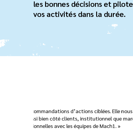
les bonnes décisions et pilote
vos activités dans la durée.
 ciblées. Elle nous a
« On voit parfois 
titutionnel que marque
connaissance de nos in
es de Mach1. »
une restitutio