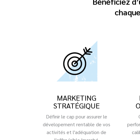
Bénéficiez d
chaque
MARKETING
STRATÉGIQUE
O
Définir le cap pour assurer le
dévelopement rentable de vos
perfor
activités et l'adéquation de
cal
l'offre/cible/marché