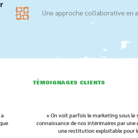
r
Une approche collaborative en a
TÉMOIGNAGES CLIENTS
le marketing sous le seul angle de la communication, trop 
térimaires par une étude très riche d’enseignements. A l
n exploitable pour les équipes sur les axes stratégiques et